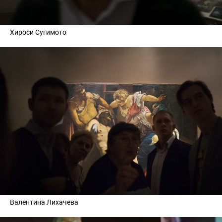
Хироси Сугимото
Валентина Лихачева