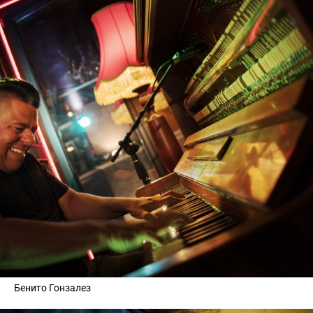
Бенито Гонзалез