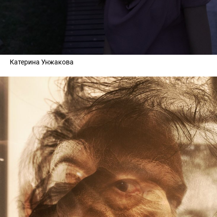
Катерина Унжакова