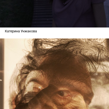
Катерина Унжакова