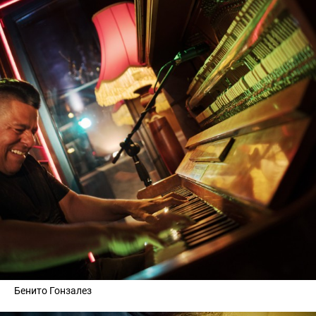
Бенито Гонзалез