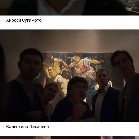
Хироси Сугимото
Валентина Лихачева